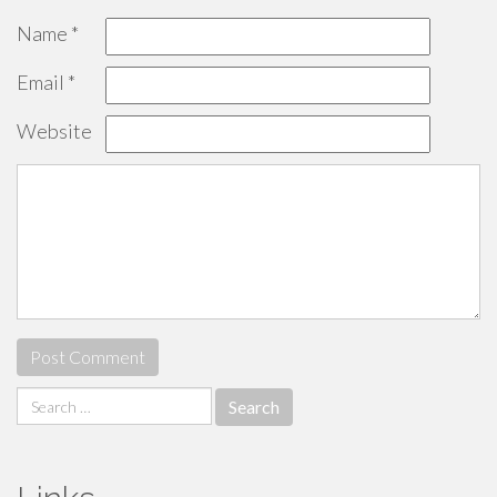
Name
*
Email
*
Website
Search
for: